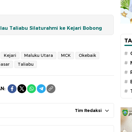
ulau Taliabu Silaturahmi ke Kejari Bobong
TA
#
Kejari
Maluku Utara
MCK
Okebaik
#
Sasar
Taliabu
#
#
N:
#
Tim Redaksi