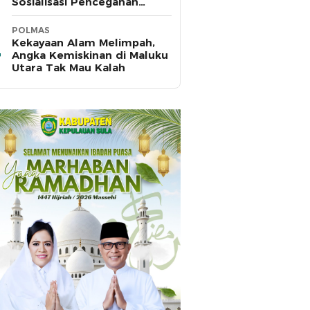
Sosialisasi Pencegahan
HIV/AIDS di SMA Pulau Hiri
POLMAS
Kekayaan Alam Melimpah,
Angka Kemiskinan di Maluku
Utara Tak Mau Kalah