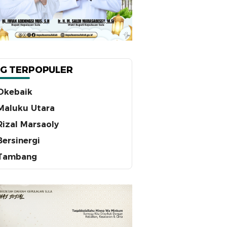
G TERPOPULER
Okebaik
Maluku Utara
Rizal Marsaoly
Bersinergi
Tambang