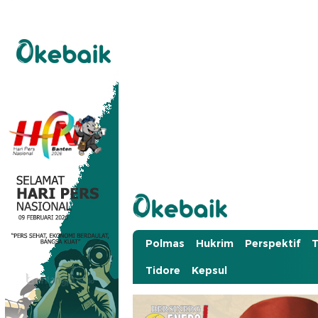
Okebaik.id
Baiknya Dibaca
Polmas
Hukrim
Perspektif
T
Tidore
Kepsul