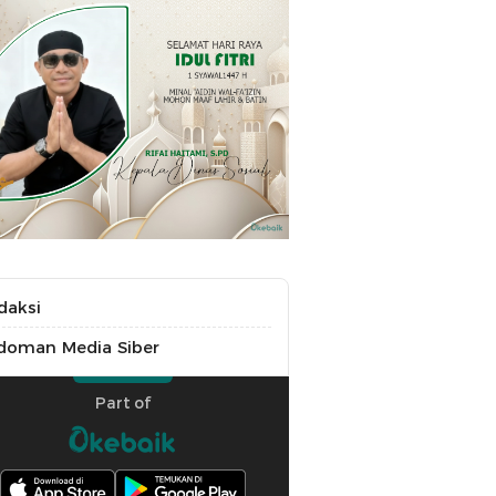
daksi
doman Media Siber
Part of