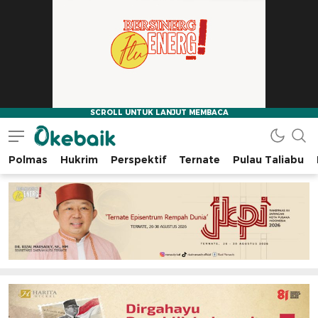
Polmas
Hukrim
Perspektif
Ternate
Pulau Taliabu
Okebaik.id
Baiknya Dibaca