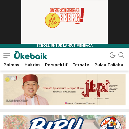
Polmas
Hukrim
Perspektif
Ternate
Pulau Taliabu
Okebaik.id
Baiknya Dibaca