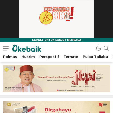
Polmas
Hukrim
Perspektif
Ternate
Pulau Taliabu
Okebaik.id
Baiknya Dibaca