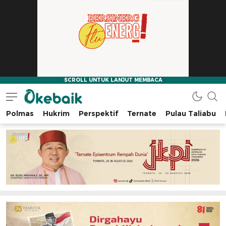
Polmas
Hukrim
Perspektif
Ternate
Pulau Taliabu
Okebaik.id
Baiknya Dibaca