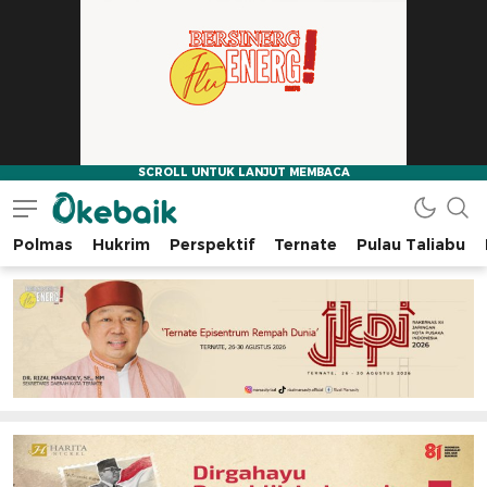
Polmas
Hukrim
Perspektif
Ternate
Pulau Taliabu
Okebaik.id
Baiknya Dibaca