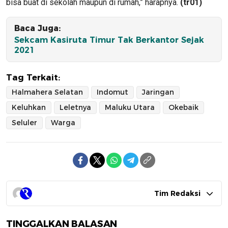
bisa buat di sekolah maupun di rumah,” harapnya.
(tr01)
Baca Juga:
Sekcam Kasiruta Timur Tak Berkantor Sejak
2021
Tag Terkait:
Halmahera Selatan
Indomut
Jaringan
Keluhkan
Leletnya
Maluku Utara
Okebaik
Seluler
Warga
Tim Redaksi
TINGGALKAN BALASAN