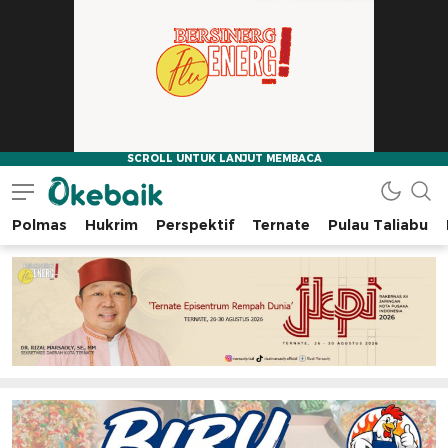
Polmas
Hukrim
Perspektif
Ternate
Pulau Taliabu
Okebaik.id
Baiknya Dibaca