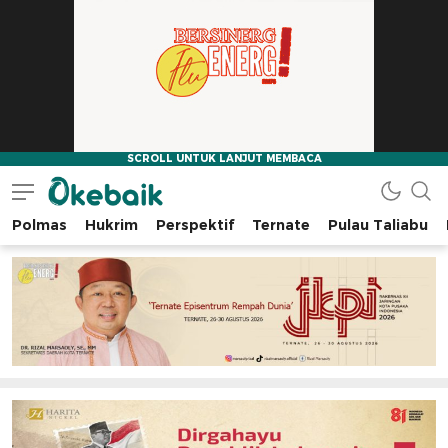
Polmas
Hukrim
Perspektif
Ternate
Pulau Taliabu
Okebaik.id
Baiknya Dibaca