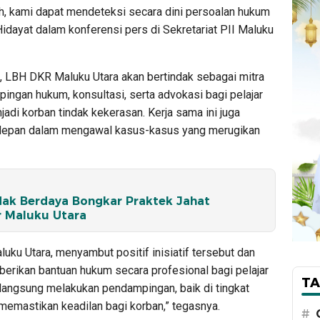
ah, kami dapat mendeteksi secara dini persoalan hukum
 Hidayat dalam konferensi pers di Sekretariat PII Maluku
 LBH DKR Maluku Utara akan bertindak sebagai mitra
ngan hukum, konsultasi, serta advokasi bagi pelajar
adi korban tindak kekerasan. Kerja sama ini juga
rdepan dalam mengawal kasus-kasus yang merugikan
idak Berdaya Bongkar Praktek Jahat
r Maluku Utara
ku Utara, menyambut positif inisiatif tersebut dan
rikan bantuan hukum secara profesional bagi pelajar
TA
langsung melakukan pendampingan, baik di tingkat
memastikan keadilan bagi korban,” tegasnya.
#