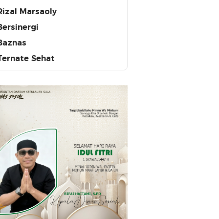
Rizal Marsaoly
Bersinergi
Baznas
Ternate Sehat