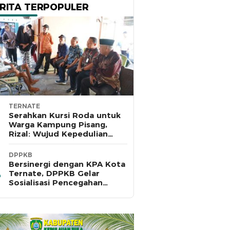
RITA TERPOPULER
TERNATE
Serahkan Kursi Roda untuk
Warga Kampung Pisang,
Rizal: Wujud Kepedulian
Pemkot dan Baznas Ternate
DPPKB
Bersinergi dengan KPA Kota
Ternate, DPPKB Gelar
Sosialisasi Pencegahan
HIV/AIDS di SMA Pulau Hiri