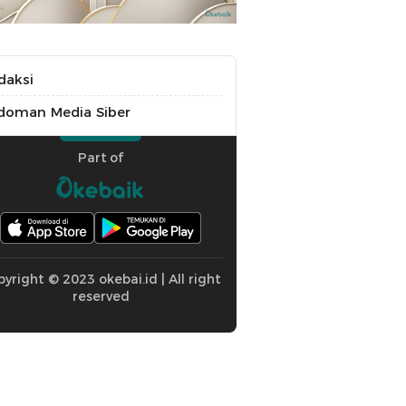
daksi
doman Media Siber
Part of
yright © 2023 okebai.id | All right
reserved