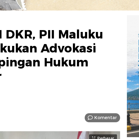
 DKR, PII Maluku
akukan Advokasi
pingan Hukum
r
Komentar
Perbesar