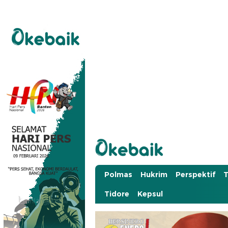
Okebaik.id
Baiknya Dibaca
Polmas
Hukrim
Perspektif
T
Tidore
Kepsul