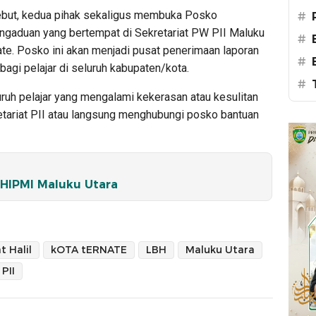
rsebut, kedua pihak sekaligus membuka Posko
#
ngaduan yang bertempat di Sekretariat PW PII Maluku
#
ate. Posko ini akan menjadi pusat penerimaan laporan
#
gi pelajar di seluruh kabupaten/kota.
#
uh pelajar yang mengalami kekerasan atau kesulitan
tariat PII atau langsung menghubungi posko bantuan
 HIPMI Maluku Utara
t Halil
kOTA tERNATE
LBH
Maluku Utara
PII