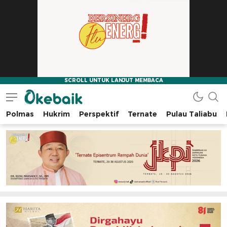
Polmas
Hukrim
Perspektif
Ternate
Pulau Taliabu
Okebaik.id
Baiknya Dibaca