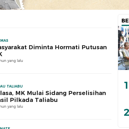
BE
LMAS
syarakat Diminta Hormati Putusan
K
hun yang lalu
1
AU TALIABU
lasa, MK Mulai Sidang Perselisihan
sil Pilkada Taliabu
hun yang lalu
2
RNATE