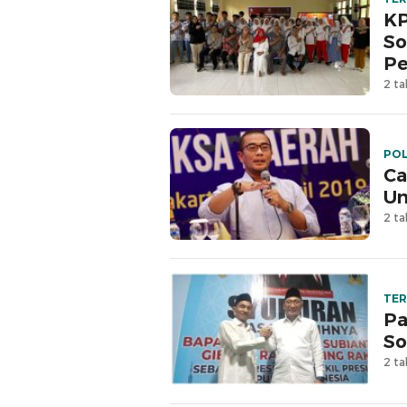
KP
So
Pe
2 ta
PO
Ca
Un
2 ta
TE
Pa
So
2 ta