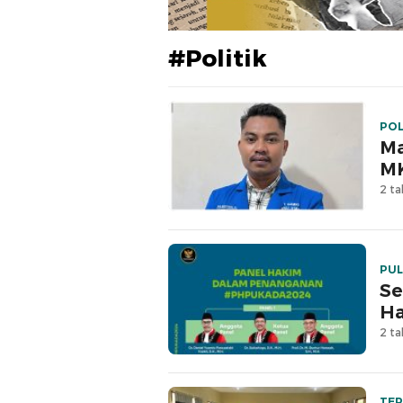
#Politik
PO
Ma
M
2 ta
PUL
Se
Ha
2 ta
TE