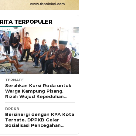
RITA TERPOPULER
TERNATE
Serahkan Kursi Roda untuk
Warga Kampung Pisang,
Rizal: Wujud Kepedulian
Pemkot dan Baznas Ternate
DPPKB
Bersinergi dengan KPA Kota
Ternate, DPPKB Gelar
Sosialisasi Pencegahan
HIV/AIDS di SMA Pulau Hiri