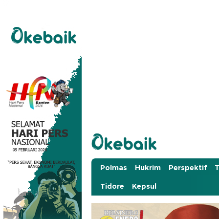
Okebaik.id
Baiknya Dibaca
Polmas
Hukrim
Perspektif
T
Tidore
Kepsul