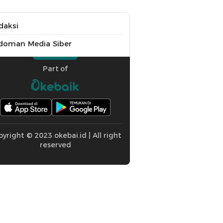
daksi
doman Media Siber
Part of
yright © 2023 okebai.id | All right
reserved