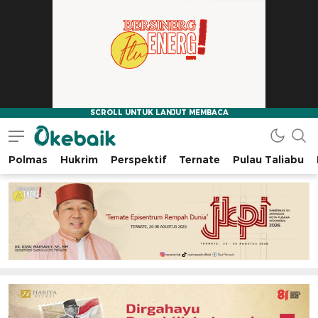
Polmas
Hukrim
Perspektif
Ternate
Pulau Taliabu
Okebaik.id
Baiknya Dibaca