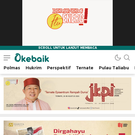
Polmas
Hukrim
Perspektif
Ternate
Pulau Taliabu
Okebaik.id
Baiknya Dibaca