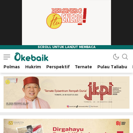
Polmas
Hukrim
Perspektif
Ternate
Pulau Taliabu
Okebaik.id
Baiknya Dibaca