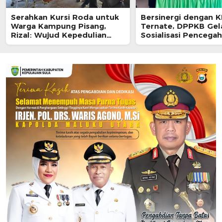
Serahkan Kursi Roda untuk
Bersinergi dengan 
Warga Kampung Pisang,
Ternate, DPPKB Gel
Rizal: Wujud Kepedulian
Sosialisasi Pencega
Pemkot dan Baznas Ternate
HIV/AIDS di SMA Pula