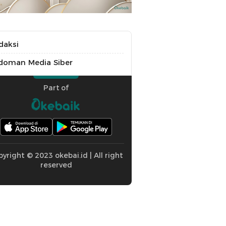
daksi
doman Media Siber
Part of
yright © 2023 okebai.id | All right
reserved