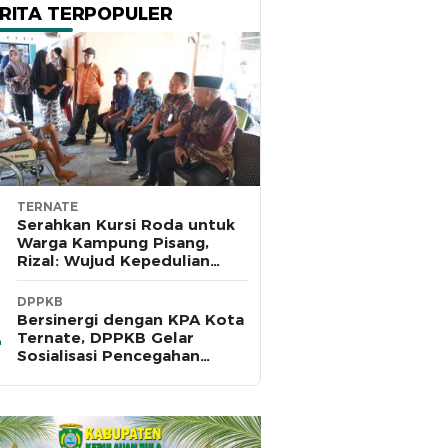
RITA TERPOPULER
TERNATE
Serahkan Kursi Roda untuk
Warga Kampung Pisang,
Rizal: Wujud Kepedulian
Pemkot dan Baznas Ternate
DPPKB
Bersinergi dengan KPA Kota
Ternate, DPPKB Gelar
Sosialisasi Pencegahan
HIV/AIDS di SMA Pulau Hiri