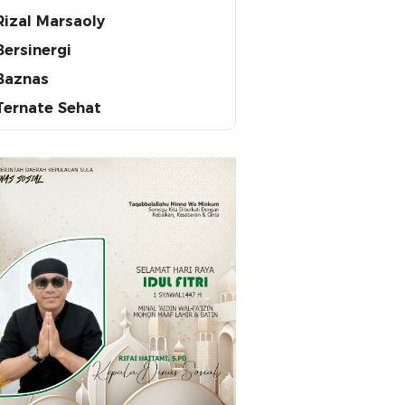
Rizal Marsaoly
Bersinergi
Baznas
Ternate Sehat