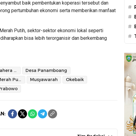
nyambut baik pembentukan koperasi tersebut dan
#
rong pertumbuhan ekonomi serta memberikan manfaat
#
#
erah Putih, sektor-sektor ekonomi lokal seperti
#
 diharapkan bisa lebih terorganisir dan berkembang
Bupati Halmahera Selatan
Desa Panamboang
Koperasi Merah Putih
Musyawarah
Okebaik
Prabowo
N: