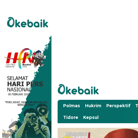
Okebaik.id
Baiknya Dibaca
Polmas
Hukrim
Perspektif
T
Tidore
Kepsul