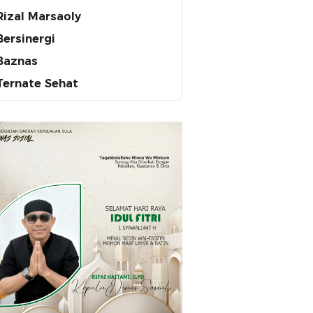
Rizal Marsaoly
Bersinergi
Baznas
Ternate Sehat