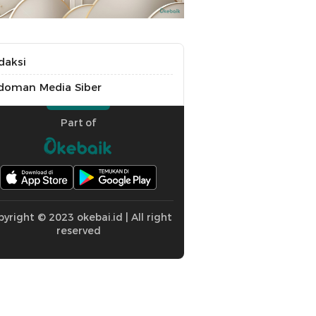
daksi
doman Media Siber
Part of
yright © 2023 okebai.id | All right
reserved