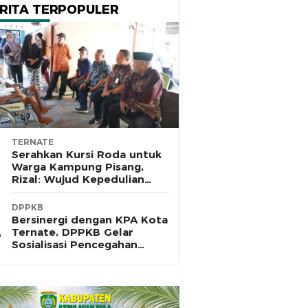
RITA TERPOPULER
TERNATE
Serahkan Kursi Roda untuk
Warga Kampung Pisang,
Rizal: Wujud Kepedulian
Pemkot dan Baznas Ternate
DPPKB
Bersinergi dengan KPA Kota
Ternate, DPPKB Gelar
Sosialisasi Pencegahan
HIV/AIDS di SMA Pulau Hiri