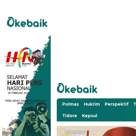
Okebaik.id
Baiknya Dibaca
Polmas
Hukrim
Perspektif
T
Tidore
Kepsul