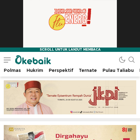
Polmas
Hukrim
Perspektif
Ternate
Pulau Taliabu
Okebaik.id
Baiknya Dibaca