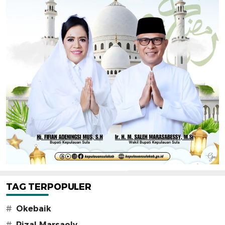
TAG TERPOPULER
#
Okebaik
#
Rizal Marsaoly