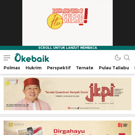
Polmas
Hukrim
Perspektif
Ternate
Pulau Taliabu
Okebaik.id
Baiknya Dibaca