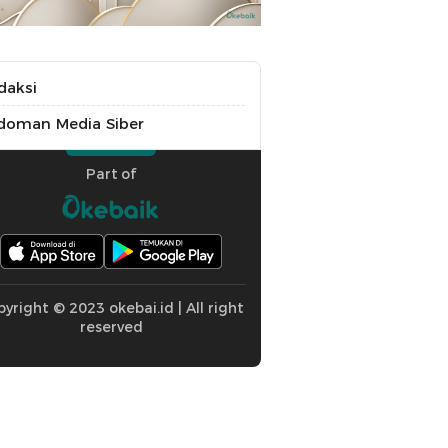
daksi
doman Media Siber
Part of
yright © 2023 okebai.id | All right
reserved