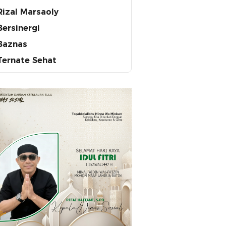
Rizal Marsaoly
Bersinergi
Baznas
Ternate Sehat