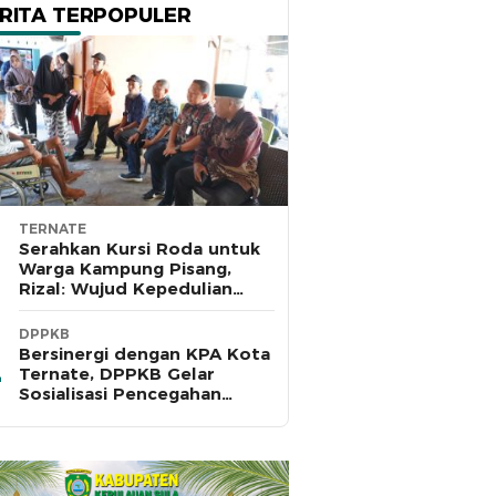
RITA TERPOPULER
TERNATE
Serahkan Kursi Roda untuk
Warga Kampung Pisang,
Rizal: Wujud Kepedulian
Pemkot dan Baznas Ternate
DPPKB
Bersinergi dengan KPA Kota
Ternate, DPPKB Gelar
Sosialisasi Pencegahan
HIV/AIDS di SMA Pulau Hiri