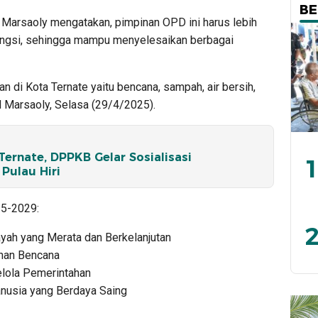
BE
l Marsaoly mengatakan, pimpinan OPD ini harus lebih
fungsi, sehingga mampu menyelesaikan berbagai
n di Kota Ternate yaitu bencana, sampah, air bersih,
l Marsaoly, Selasa (29/4/2025).
ernate, DPPKB Gelar Sosialisasi
1
Pulau Hiri
25-2029:
2
yah yang Merata dan Berkelanjutan
nan Bencana
elola Pemerintahan
usia yang Berdaya Saing