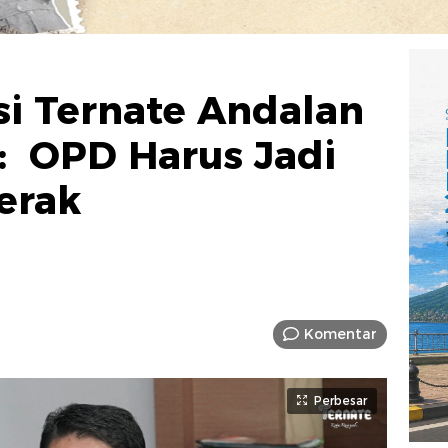
i Ternate Andalan
da: OPD Harus Jadi
erak
Komentar
Perbesar