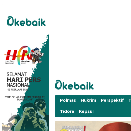
Okebaik.id
Baiknya Dibaca
Polmas
Hukrim
Perspektif
T
Tidore
Kepsul