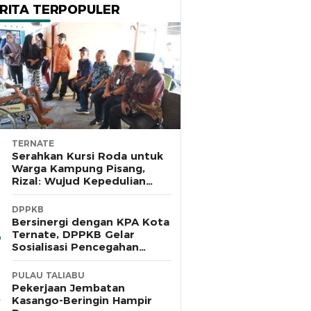
RITA TERPOPULER
TERNATE
Serahkan Kursi Roda untuk
Warga Kampung Pisang,
Rizal: Wujud Kepedulian
Pemkot dan Baznas Ternate
DPPKB
Bersinergi dengan KPA Kota
Ternate, DPPKB Gelar
Sosialisasi Pencegahan
HIV/AIDS di SMA Pulau Hiri
PULAU TALIABU
Pekerjaan Jembatan
Kasango-Beringin Hampir