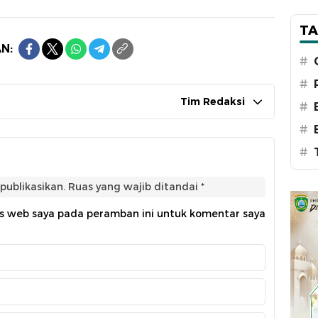
TA
N:
#
#
Tim Redaksi
#
#
#
publikasikan.
Ruas yang wajib ditandai
*
us web saya pada peramban ini untuk komentar saya