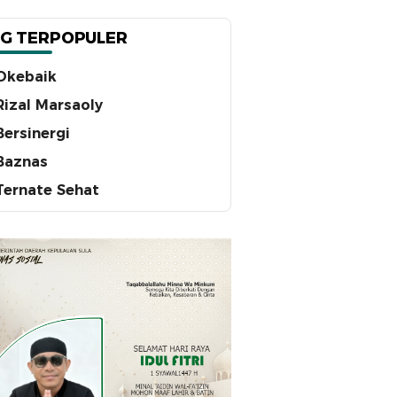
G TERPOPULER
Okebaik
Rizal Marsaoly
Bersinergi
Baznas
Ternate Sehat