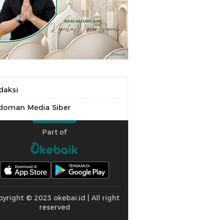
daksi
doman Media Siber
Part of
yright © 2023 okebai.id | All right
reserved