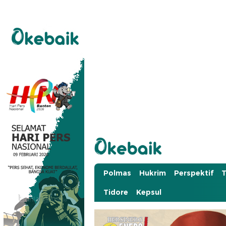
Okebaik.id
Baiknya Dibaca
Polmas
Hukrim
Perspektif
T
Tidore
Kepsul