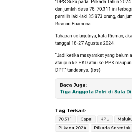
“DPS Suka pada Pilkada Tahun 2024 d
dan jumlah desa 78. 70.311 ini terba
pemilih laki-laki 35.873 orang, dan 
Risman Buamona.
Tahapan selanjutnya, kata Risman, a
tanggal 18-27 Agustus 2024.
“Jadi ketika masyarakat yang belum
ataupun ke PKD atau ke PPK maupun
DPT,” tandasnya
. (iss)
Baca Juga:
Tiga Anggota Polri di Sula 
Tag Terkait:
70.311
Capai
KPU
Maluku
Pilkada 2024
Pilkada Serentak