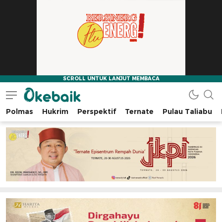
Polmas
Hukrim
Perspektif
Ternate
Pulau Taliabu
Okebaik.id
Baiknya Dibaca