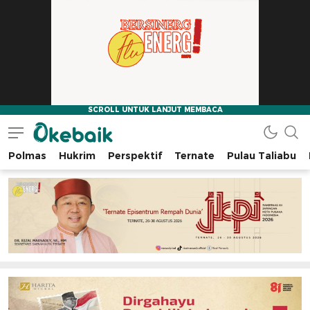
Polmas
Hukrim
Perspektif
Ternate
Pulau Taliabu
Okebaik.id
Baiknya Dibaca