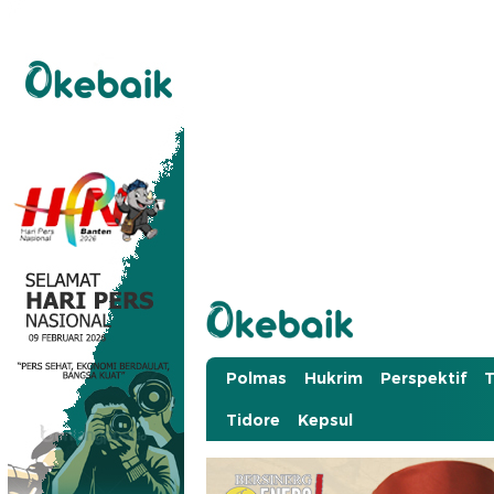
Okebaik.id
Baiknya Dibaca
Polmas
Hukrim
Perspektif
T
Tidore
Kepsul