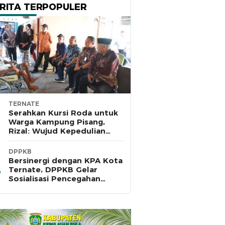
RITA TERPOPULER
TERNATE
Serahkan Kursi Roda untuk
Warga Kampung Pisang,
Rizal: Wujud Kepedulian
Pemkot dan Baznas Ternate
DPPKB
Bersinergi dengan KPA Kota
Ternate, DPPKB Gelar
Sosialisasi Pencegahan
HIV/AIDS di SMA Pulau Hiri