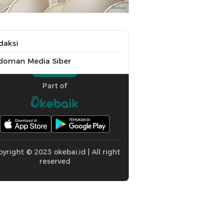
daksi
doman Media Siber
Part of
yright © 2023 okebai.id | All right
reserved