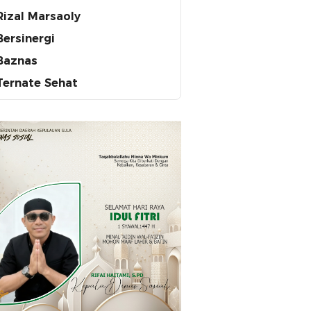
Rizal Marsaoly
Bersinergi
Baznas
Ternate Sehat