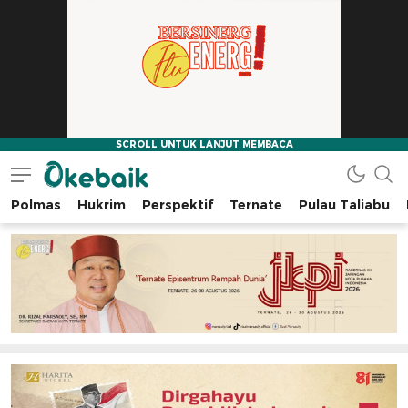
Polmas
Hukrim
Perspektif
Ternate
Pulau Taliabu
Okebaik.id
Baiknya Dibaca