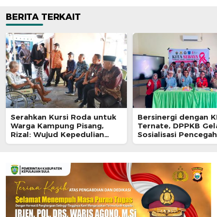
BERITA TERKAIT
Serahkan Kursi Roda untuk
Bersinergi dengan 
Warga Kampung Pisang,
Ternate, DPPKB Gel
Rizal: Wujud Kepedulian
Sosialisasi Pencega
Pemkot dan Baznas Ternate
HIV/AIDS di SMA Pula