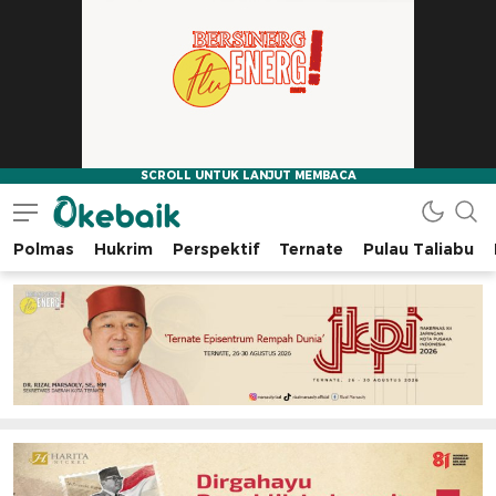
Polmas
Hukrim
Perspektif
Ternate
Pulau Taliabu
Okebaik.id
Baiknya Dibaca