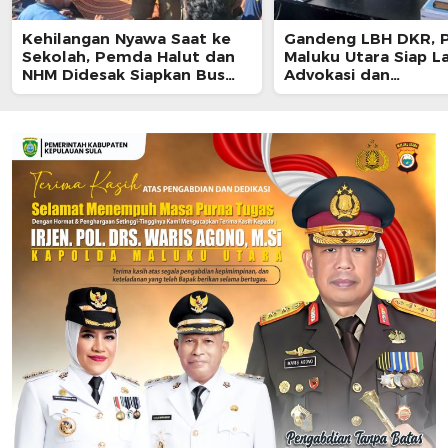
Kehilangan Nyawa Saat ke
Gandeng LBH DKR, P
Sekolah, Pemda Halut dan
Maluku Utara Siap L
NHM Didesak Siapkan Bus
Advokasi dan
untuk Siswa
Pendampingan Huk
untuk Pelajar