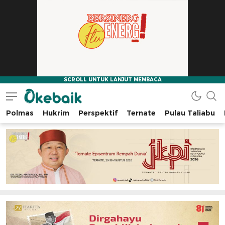
Polmas
Hukrim
Perspektif
Ternate
Pulau Taliabu
Okebaik.id
Baiknya Dibaca