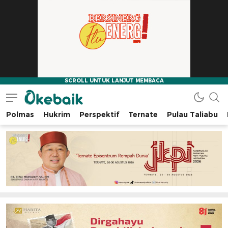
Polmas
Hukrim
Perspektif
Ternate
Pulau Taliabu
Okebaik.id
Baiknya Dibaca