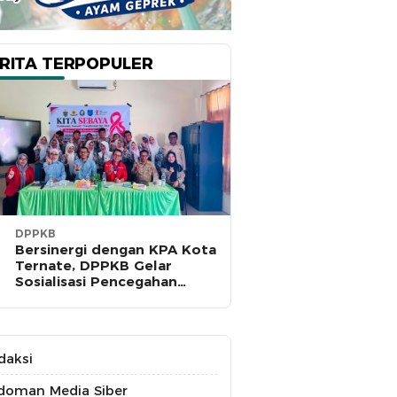
RITA TERPOPULER
DPPKB
Bersinergi dengan KPA Kota
Ternate, DPPKB Gelar
Sosialisasi Pencegahan
HIV/AIDS di SMA Pulau Hiri
daksi
doman Media Siber