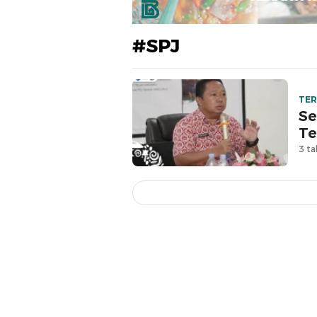
#SPJ
TE
Se
Te
3 ta