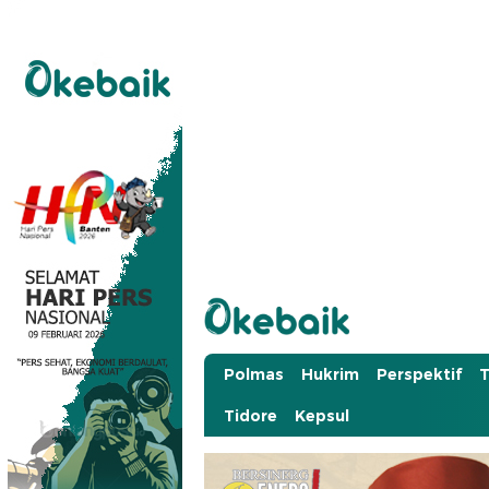
Okebaik.id
Baiknya Dibaca
Polmas
Hukrim
Perspektif
T
Tidore
Kepsul