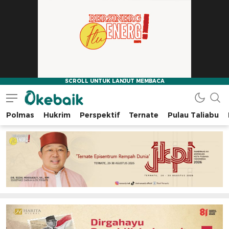
Polmas
Hukrim
Perspektif
Ternate
Pulau Taliabu
Okebaik.id
Baiknya Dibaca