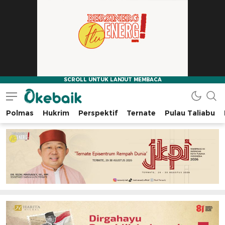
Polmas
Hukrim
Perspektif
Ternate
Pulau Taliabu
Okebaik.id
Baiknya Dibaca