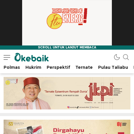
Polmas
Hukrim
Perspektif
Ternate
Pulau Taliabu
Okebaik.id
Baiknya Dibaca