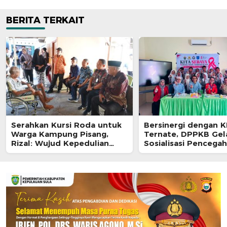
BERITA TERKAIT
Serahkan Kursi Roda untuk
Bersinergi dengan 
Warga Kampung Pisang,
Ternate, DPPKB Gel
Rizal: Wujud Kepedulian
Sosialisasi Pencega
Pemkot dan Baznas Ternate
HIV/AIDS di SMA Pula