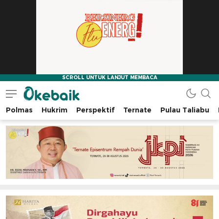
Polmas
Hukrim
Perspektif
Ternate
Pulau Taliabu
Okebaik.id
Baiknya Dibaca