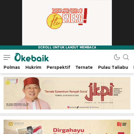
Polmas
Hukrim
Perspektif
Ternate
Pulau Taliabu
Okebaik.id
Baiknya Dibaca