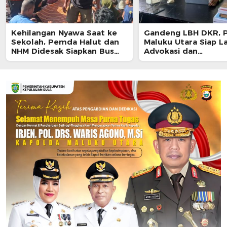
Kehilangan Nyawa Saat ke
Gandeng LBH DKR, P
Sekolah, Pemda Halut dan
Maluku Utara Siap L
NHM Didesak Siapkan Bus
Advokasi dan
untuk Siswa
Pendampingan Huk
untuk Pelajar