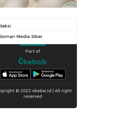
daksi
doman Media Siber
Part of
yright © 2023 okebai.id | All right
reserved