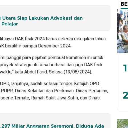
BE
 Utara Siap Lakukan Advokasi dan
Pelajar
biayai DAK fisik 2024 harus selesai dikerjakan tahun
DAK berakhir sampai Desember 2024.
 Kami panggil para pejabat pembuat komitmen ini untuk
1
oyek strategis itu bisa berhasil dan juga DAK fisik
 waktu,” kata Abdul Farid, Selasa (13/08/2024).
OPD, lanjutnya, sudah selesai tender. Ketujuh OPD
 PUPR, Dinas Kelautan dan Perikanan, Dinas Pertanian,
2
oerie Ternate, Rumah Sakit Jiwa Sofifi, dan Dinas
,297 Miliar Anggaran Seremoni, Diduga Ada