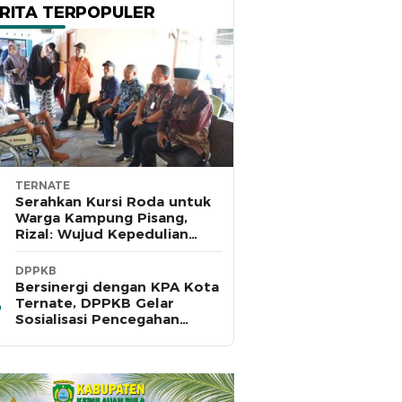
RITA TERPOPULER
TERNATE
Serahkan Kursi Roda untuk
Warga Kampung Pisang,
Rizal: Wujud Kepedulian
Pemkot dan Baznas Ternate
DPPKB
Bersinergi dengan KPA Kota
Ternate, DPPKB Gelar
Sosialisasi Pencegahan
HIV/AIDS di SMA Pulau Hiri