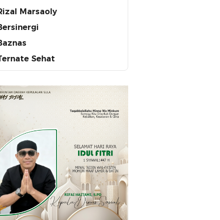
Rizal Marsaoly
Bersinergi
Baznas
Ternate Sehat