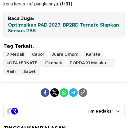
kerja keras ini,” pungkasnya.
(tr01)
Baca Juga:
Optimalkan PAD 2027, BP2RD Ternate Siapkan
Sensus PBB
Tag Terkait:
7 Medali
Cabor
Juara Umum
Karate
kOTA tERNATE
Okebaik
POPDA XI Maluku Utara
Raih
Sabet
Tim Redaksi