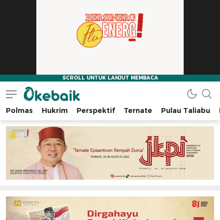
Polmas
Hukrim
Perspektif
Ternate
Pulau Taliabu
Okebaik.id
Baiknya Dibaca