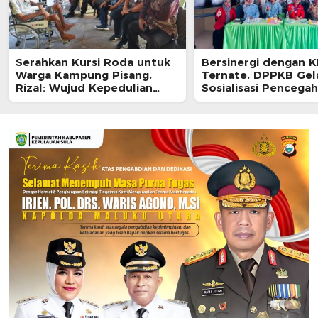
Serahkan Kursi Roda untuk
Bersinergi dengan 
Warga Kampung Pisang,
Ternate, DPPKB Gel
Rizal: Wujud Kepedulian
Sosialisasi Pencega
Pemkot dan Baznas Ternate
HIV/AIDS di SMA Pula