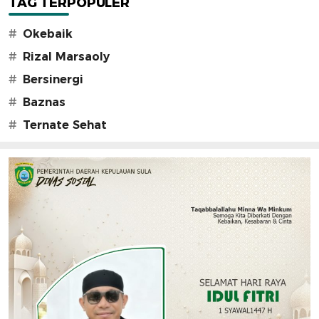
TAG TERPOPULER
#
Okebaik
#
Rizal Marsaoly
#
Bersinergi
#
Baznas
#
Ternate Sehat