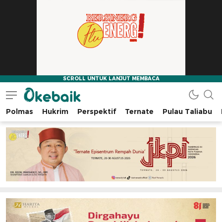
Polmas
Hukrim
Perspektif
Ternate
Pulau Taliabu
Okebaik.id
Baiknya Dibaca