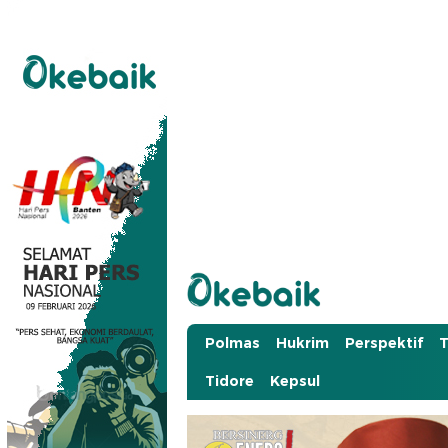
Okebaik.id
Baiknya Dibaca
Polmas
Hukrim
Perspektif
T
Tidore
Kepsul