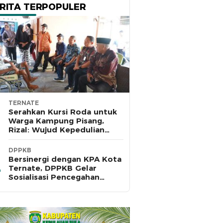
RITA TERPOPULER
TERNATE
Serahkan Kursi Roda untuk
Warga Kampung Pisang,
Rizal: Wujud Kepedulian
Pemkot dan Baznas Ternate
DPPKB
Bersinergi dengan KPA Kota
Ternate, DPPKB Gelar
Sosialisasi Pencegahan
HIV/AIDS di SMA Pulau Hiri