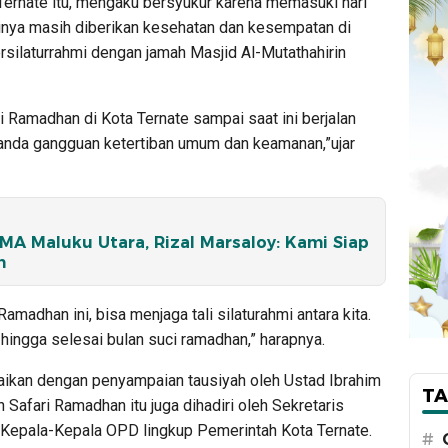
Ternate itu, mengaku bersyukur karena memasuki hari
rinya masih diberikan kesehatan dan kesempatan di
rsilaturrahmi dengan jamah Masjid Al-Mutathahirin
i Ramadhan di Kota Ternate sampai saat ini berjalan
tanda gangguan ketertiban umum dan keamanan,”ujar
A Maluku Utara, Rizal Marsaloy: Kami Siap
n
adhan ini, bisa menjaga tali silaturahmi antara kita.
hingga selesai bulan suci ramadhan,” harapnya.
kaikan dengan penyampaian tausiyah oleh Ustad Ibrahim
TA
 Safari Ramadhan itu juga dihadiri oleh Sekretaris
h Kepala-Kepala OPD lingkup Pemerintah Kota Ternate.
#