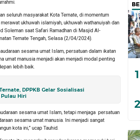
rrahmi.
BE
an seluruh masyarakat Kota Ternate, di momentum
rus merawat ukhuwah islamiyah, ukhuwah wathanuiyah dan
id Soleman saat Safari Ramadhan di Masjid Al-
matan Ternate Tengah, Selasa (2/04/2024).
audaraan sesama umat Islam, persatuan dalam ikatan
a umat manusia menjadi akan menjadi modal penting
epan lebih baik.
1
ernate, DPPKB Gelar Sosialisasi
Pulau Hiri
2
saudaraan sesama umat Islam, tetapi menjaga persatuan
araan sesama umat manusia. Ini menjadi sangat
un kota ini,” ucap Tauhid.