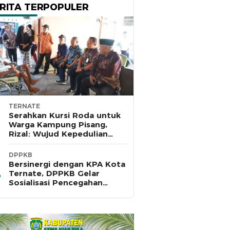
RITA TERPOPULER
TERNATE
Serahkan Kursi Roda untuk
Warga Kampung Pisang,
Rizal: Wujud Kepedulian
Pemkot dan Baznas Ternate
DPPKB
Bersinergi dengan KPA Kota
Ternate, DPPKB Gelar
Sosialisasi Pencegahan
HIV/AIDS di SMA Pulau Hiri