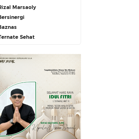
Rizal Marsaoly
Bersinergi
Baznas
Ternate Sehat