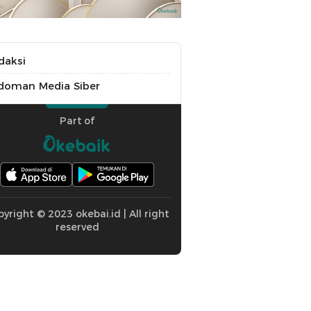
daksi
doman Media Siber
Part of
yright © 2023 okebai.id | All right
reserved