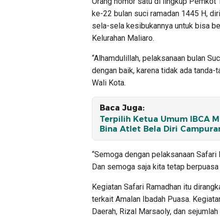
Orang nomor satu di lingkup Pemkot 
ke-22 bulan suci ramadan 1445 H, di
sela-sela kesibukannya untuk bisa be
Kelurahan Maliaro.
“Alhamdulillah, pelaksanaan bulan Suc
dengan baik, karena tidak ada tanda-
Wali Kota.
Baca Juga:
Terpilih Ketua Umum IBCA MM
Bina Atlet Bela Diri Campura
“Semoga dengan pelaksanaan Safari Ram
Dan semoga saja kita tetap berpuasa 
Kegiatan Safari Ramadhan itu dirang
terkait Amalan Ibadah Puasa. Kegiatan
Daerah, Rizal Marsaoly, dan sejumla