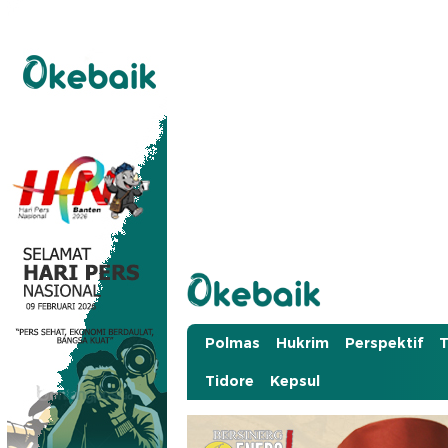
Okebaik.id
Baiknya Dibaca
Polmas
Hukrim
Perspektif
T
Tidore
Kepsul