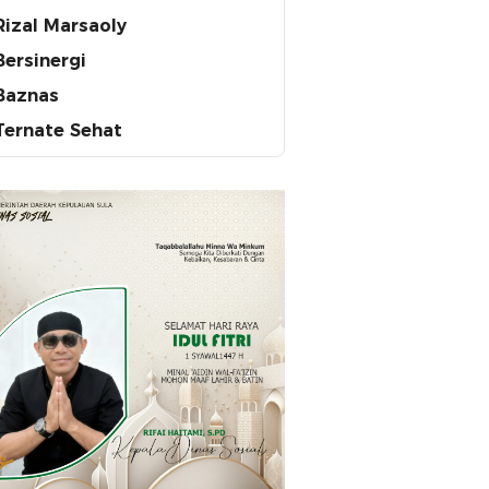
Rizal Marsaoly
Bersinergi
Baznas
Ternate Sehat