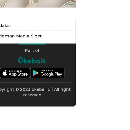
daksi
doman Media Siber
Part of
yright © 2023 okebai.id | All right
reserved