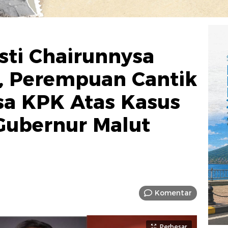
ti Chairunnysa
 Perempuan Cantik
sa KPK Atas Kasus
Gubernur Malut
Komentar
Perbesar