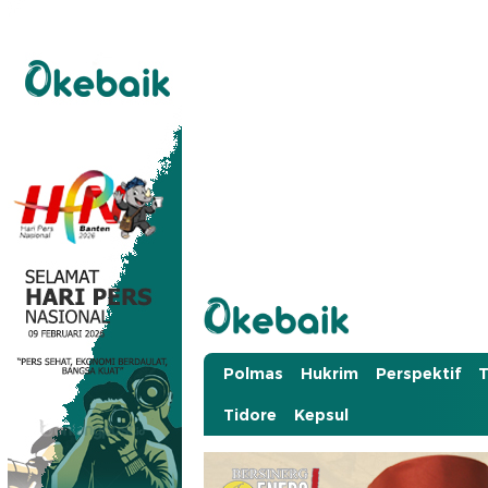
Okebaik.id
Baiknya Dibaca
Polmas
Hukrim
Perspektif
T
Tidore
Kepsul