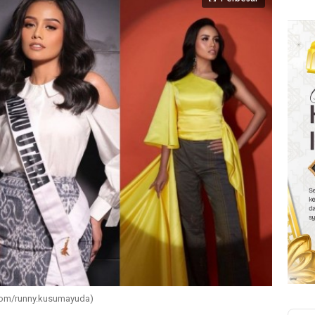
.com/runny.kusumayuda)