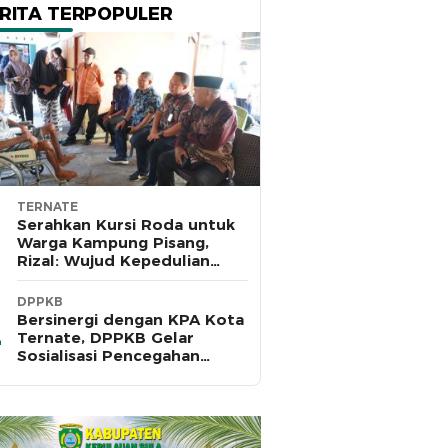
RITA TERPOPULER
TERNATE
Serahkan Kursi Roda untuk
Warga Kampung Pisang,
Rizal: Wujud Kepedulian
Pemkot dan Baznas Ternate
DPPKB
Bersinergi dengan KPA Kota
Ternate, DPPKB Gelar
Sosialisasi Pencegahan
HIV/AIDS di SMA Pulau Hiri