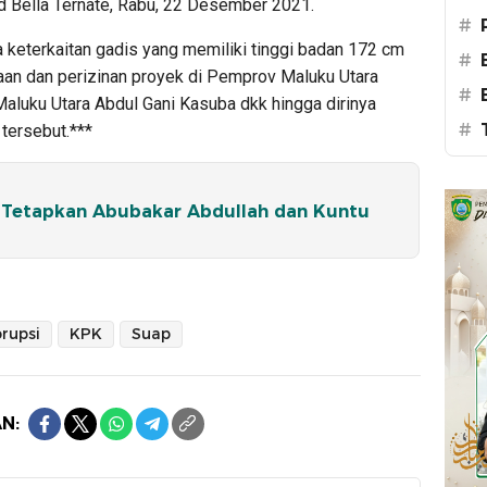
d Bella Ternate, Rabu, 22 Desember 2021.
#
a keterkaitan gadis yang memiliki tinggi badan 172 cm
#
an dan perizinan proyek di Pemprov Maluku Utara
#
aluku Utara Abdul Gani Kasuba dkk hingga dirinya
#
tersebut.***
k Tetapkan Abubakar Abdullah dan Kuntu
rupsi
KPK
Suap
N: