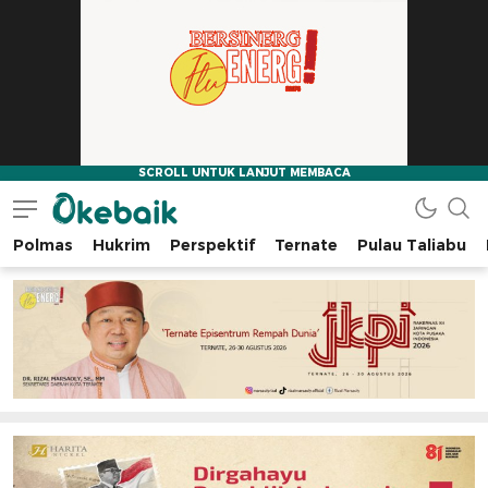
Polmas
Hukrim
Perspektif
Ternate
Pulau Taliabu
Okebaik.id
Baiknya Dibaca