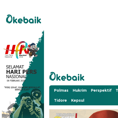
Okebaik.id
Baiknya Dibaca
Polmas
Hukrim
Perspektif
T
Tidore
Kepsul