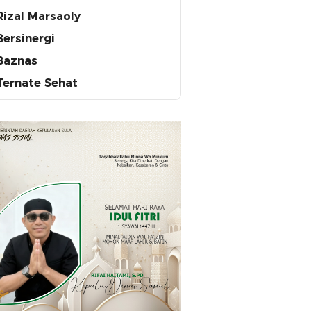
Rizal Marsaoly
Bersinergi
Baznas
Ternate Sehat