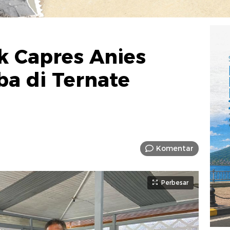
ak Capres Anies
a di Ternate
Komentar
Perbesar