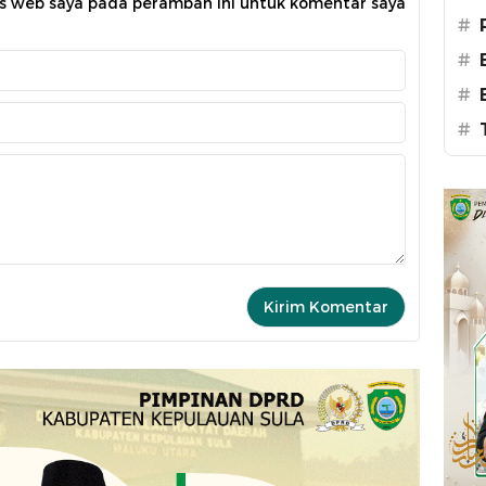
us web saya pada peramban ini untuk komentar saya
#
#
#
#