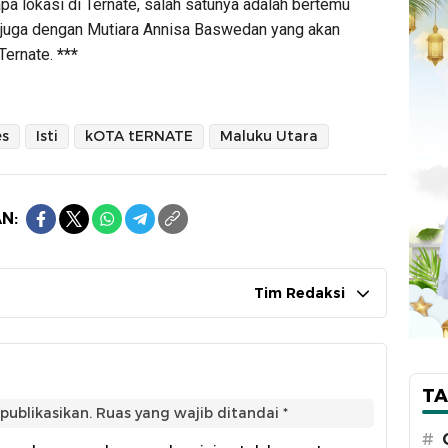
pa lokasi di Ternate, salah satunya adalah bertemu
 juga dengan Mutiara Annisa Baswedan yang akan
Ternate.
***
es
Isti
kOTA tERNATE
Maluku Utara
N:
Tim Redaksi
TA
publikasikan.
Ruas yang wajib ditandai
*
#