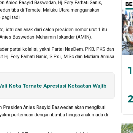
den Anies Rasyid Baswedan, Hj. Fery Farhati Ganis,
BE
wedan tiba di Ternate, Maluku Utara menggunakan
pagi tadi.
e, istri dan anak dari calon presiden nomor urut 1 itu
 Anies Baswedan-Muhaimin Iskandar (AMIN).
ader partai kolalisi, yakni Partai NasDem, PKB, PKS dan
 Hj. Fery Farhati Ganis, S.Psi., M.Sc dan Mutiara Annisa
1
li Kota Ternate Apresiasi Ketaatan Wajib
2
lon Presiden Anies Rasyid Baswedan akan mengikuti
 yakni pertemuan dengan ibu-ibu hingga anak muda di