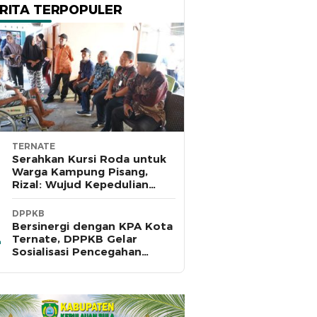
RITA TERPOPULER
TERNATE
Serahkan Kursi Roda untuk
Warga Kampung Pisang,
Rizal: Wujud Kepedulian
Pemkot dan Baznas Ternate
DPPKB
Bersinergi dengan KPA Kota
Ternate, DPPKB Gelar
Sosialisasi Pencegahan
HIV/AIDS di SMA Pulau Hiri