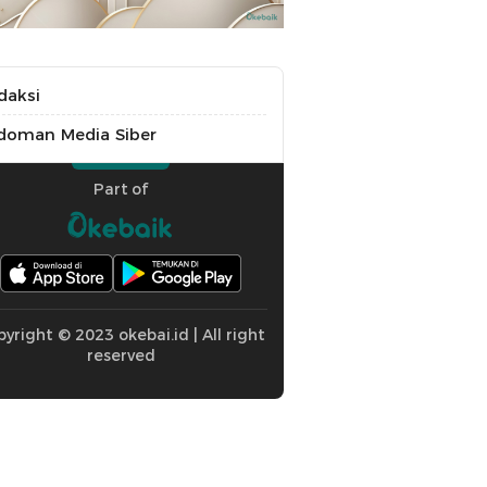
daksi
doman Media Siber
Part of
yright © 2023 okebai.id | All right
reserved