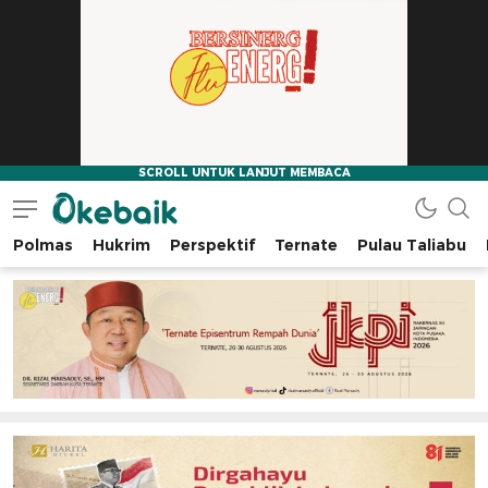
Polmas
Hukrim
Perspektif
Ternate
Pulau Taliabu
Okebaik.id
Baiknya Dibaca