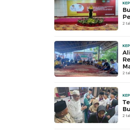
KEP
Bu
Pe
2 ta
KEP
Al
Re
Ma
2 ta
KEP
Te
Bu
2 ta