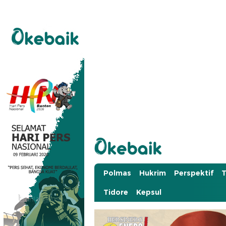
Okebaik.id
Baiknya Dibaca
Polmas
Hukrim
Perspektif
T
Tidore
Kepsul