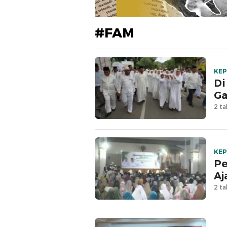
#FAM
KEP
Di
Ga
2 ta
KEP
Pe
Aj
2 ta