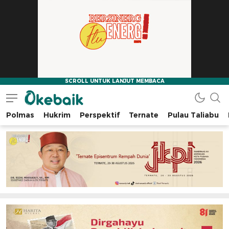
Polmas
Hukrim
Perspektif
Ternate
Pulau Taliabu
Okebaik.id
Baiknya Dibaca