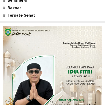
#
Bersinergi
#
Baznas
#
Ternate Sehat