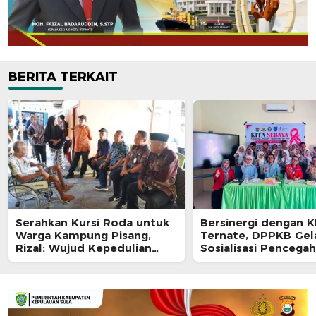
BERITA TERKAIT
Serahkan Kursi Roda untuk
Bersinergi dengan 
Warga Kampung Pisang,
Ternate, DPPKB Gel
Rizal: Wujud Kepedulian
Sosialisasi Pencega
Pemkot dan Baznas Ternate
HIV/AIDS di SMA Pula