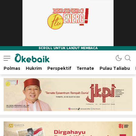
Polmas
Hukrim
Perspektif
Ternate
Pulau Taliabu
Okebaik.id
Baiknya Dibaca