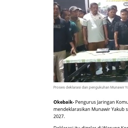
Proses deklarasi dan pengukuhan Munawir Y
Okebaik-
Pengurus Jaringan Komun
mendeklarasikan Munawir Yakub se
2027.
Deklarasi itu digelar di Warung K