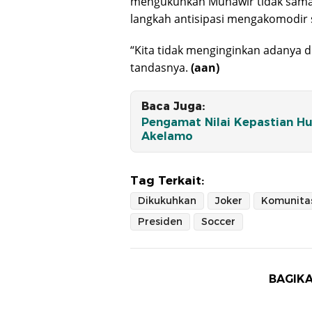
mengukuhkan Munawir tidak sama 
langkah antisipasi mengakomodir
“Kita tidak menginginkan adanya d
tandasnya.
(aan)
Baca Juga:
Pengamat Nilai Kepastian H
Akelamo
Tag Terkait:
Dikukuhkan
Joker
Komunita
Presiden
Soccer
BAGIKA