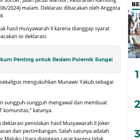
BE
/06/2024) malam. Deklarasi dibacakan oleh Anggota
ek
ak hasil musyawarah II karena dianggap syarat
cakan isi deklarasi.
ukum Penting untuk Redam Polemik Sungai
1
i sekaligus mengukuhkan Munawir Yakub sebagai
2
gan sungguh-sungguh mengawal dan membuat
 komunitas,” katanya.
deklarasi penolakan hasil Musyawarah II Joker
3
lasan dan pertimbangan. Salah satunya adalah
r Maluku Utara dianggap cacat karena tidak