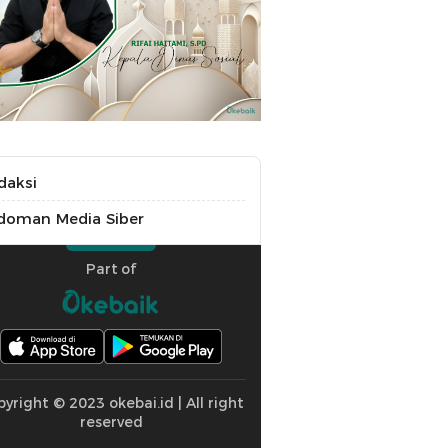
daksi
doman Media Siber
Part of
yright © 2023 okebai.id | All right
reserved