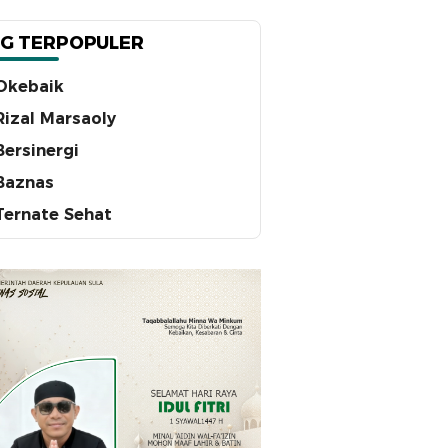
G TERPOPULER
Okebaik
Rizal Marsaoly
Bersinergi
Baznas
Ternate Sehat