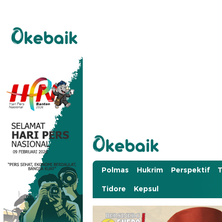
Okebaik.id
Baiknya Dibaca
Polmas
Hukrim
Perspektif
T
Tidore
Kepsul