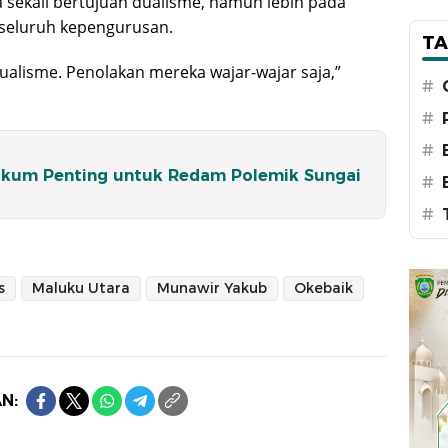
sekali bertujuan dualisme, namun lebih pada
 seluruh kepengurusan.
TA
ualisme. Penolakan mereka wajar-wajar saja,”
#
#
#
ukum Penting untuk Redam Polemik Sungai
#
#
s
Maluku Utara
Munawir Yakub
Okebaik
N: