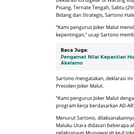
Pisang, Ternate Tengah, Sabtu (29
Bidang dan Strategis, Sartono Hal
“Kami pengurus Joker Malut menol
kepentingan,” ucap Sartono memba
Baca Juga:
Pengamat Nilai Kepastian H
Akelamo
Sartono mengatakan, deklarasi in
Presiden Joker Malut.
“Kami pengurus Joker Malut den
program kerja berdasarkan AD-ART
Menurut Sartono, dilaksanakannya 
Maluku Utara didasari beberapa a
pelaksanaan Musyawarah ke-II Joke