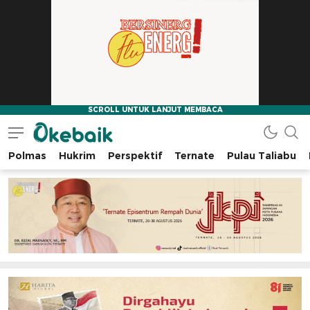
Polmas
Hukrim
Perspektif
Ternate
Pulau Taliabu
Okebaik.id
Baiknya Dibaca