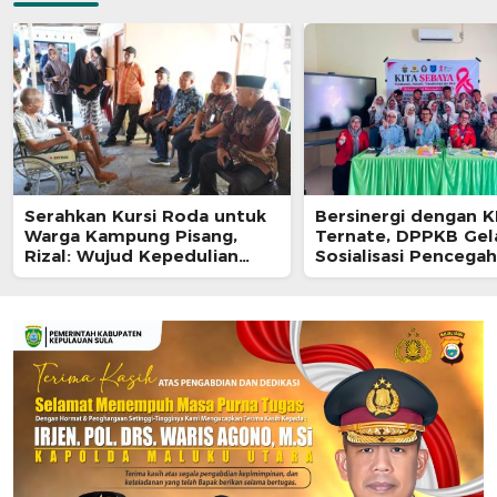
Serahkan Kursi Roda untuk
Bersinergi dengan 
Warga Kampung Pisang,
Ternate, DPPKB Gel
Rizal: Wujud Kepedulian
Sosialisasi Pencega
Pemkot dan Baznas Ternate
HIV/AIDS di SMA Pula