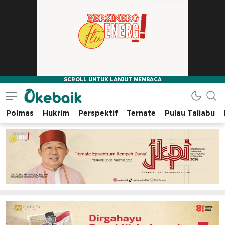
Polmas
Hukrim
Perspektif
Ternate
Pulau Taliabu
Okebaik.id
Baiknya Dibaca