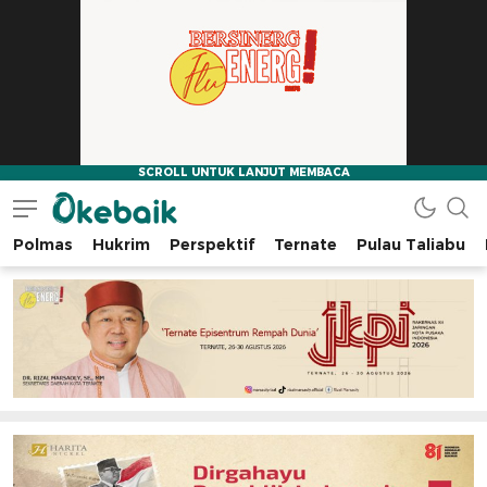
Polmas
Hukrim
Perspektif
Ternate
Pulau Taliabu
Okebaik.id
Baiknya Dibaca