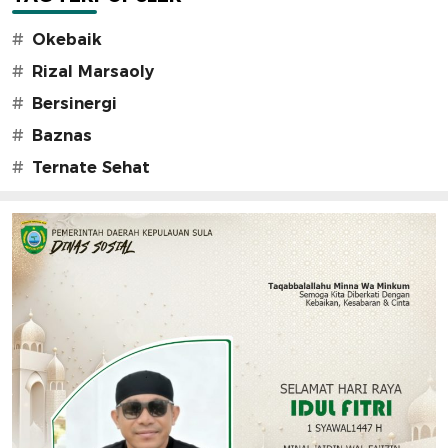
#
Okebaik
#
Rizal Marsaoly
#
Bersinergi
#
Baznas
#
Ternate Sehat