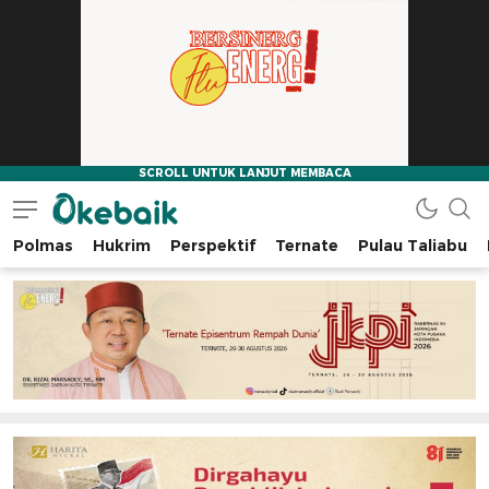
Polmas
Hukrim
Perspektif
Ternate
Pulau Taliabu
Okebaik.id
Baiknya Dibaca